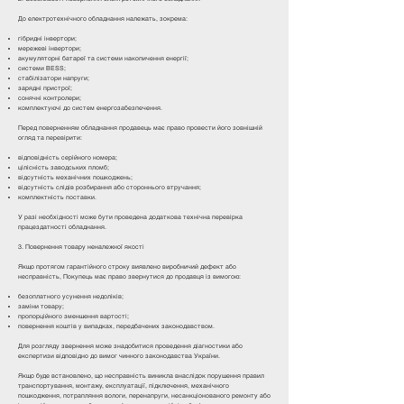
До електротехнічного обладнання належать, зокрема:
гібридні інвертори;
мережеві інвертори;
акумуляторні батареї та системи накопичення енергії;
системи BESS;
стабілізатори напруги;
зарядні пристрої;
сонячні контролери;
комплектуючі до систем енергозабезпечення.
Перед поверненням обладнання продавець має право провести його зовнішній
огляд та перевірити:
відповідність серійного номера;
цілісність заводських пломб;
відсутність механічних пошкоджень;
відсутність слідів розбирання або стороннього втручання;
комплектність поставки.
У разі необхідності може бути проведена додаткова технічна перевірка
працездатності обладнання.
3. Повернення товару неналежної якості
Якщо протягом гарантійного строку виявлено виробничий дефект або
несправність, Покупець має право звернутися до продавця із вимогою:
безоплатного усунення недоліків;
заміни товару;
пропорційного зменшення вартості;
повернення коштів у випадках, передбачених законодавством.
Для розгляду звернення може знадобитися проведення діагностики або
експертизи відповідно до вимог чинного законодавства України.
Якщо буде встановлено, що несправність виникла внаслідок порушення правил
транспортування, монтажу, експлуатації, підключення, механічного
пошкодження, потрапляння вологи, перенапруги, несанкціонованого ремонту або