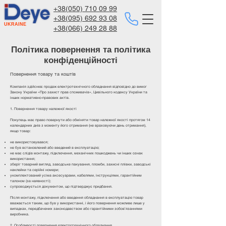
+38(050) 710 09 99
+38(095) 692 93 08
UKRAINE
+38(066) 249 28 88​
Політика повернення та політика
конфіденційності
Повернення товару та коштів
Компанія здійснює продаж електротехнічного обладнання відповідно до вимог
Закону України «Про захист прав споживачів», Цивільного кодексу України та
інших нормативно-правових актів.
1. Повернення товару належної якості
Покупець має право повернути або обміняти товар належної якості протягом 14
календарних днів з моменту його отримання (не враховуючи день отримання),
якщо товар:
не використовувався;
не був встановлений або введений в експлуатацію;
не має слідів монтажу, підключення, механічних пошкоджень чи інших ознак
використання;
зберіг товарний вигляд, заводське пакування, пломби, захисні плівки, заводські
наклейки та серійні номери;
укомплектований усіма аксесуарами, кабелями, інструкціями, гарантійним
талоном (за наявності);
супроводжується документом, що підтверджує придбання.
Після монтажу, підключення або введення обладнання в експлуатацію товар
вважається таким, що був у використанні, і його повернення можливе лише у
випадках, передбачених законодавством або гарантійними зобов’язаннями
виробника.
2. Особливості повернення електротехнічного обладнання