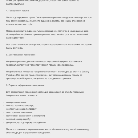
інших дій, що не є виробничим дефектом, гарантійні зобов’язання не
застосовуються.
4. Повернення коштів
Після підтвердження права Покупця на повернення товару кошти повертаються
тим самим способом, яким була здійснена оплата, або іншим способом за
взаємною згодою сторін.
Повернення коштів здійснюється не пізніше ніж протягом 7 календарних днів
після прийняття рішення про повернення, якщо інший строк не встановлений
законодавством.
При оплаті банківською карткою строк зарахування коштів залежить від правил
банку-емітента.
5. Доставка при поверненні
Якщо повернення здійснюється через виробничий дефект або помилку
продавця, витрати на транспортування товару несе продавець.
Якщо Покупець повертає товар належної якості відповідно до статті 9 Закону
України «Про захист прав споживачів», витрати на доставку товару до
продавця несе Покупець, якщо інше не погоджено сторонами.
6. Порядок оформлення повернення
Для оформлення повернення необхідно звернутися до служби підтримки
інтернет-магазину та надати:
номер замовлення;
ПІБ або назву організації;
контактний номер телефону;
опис причини звернення;
фотографії обладнання (за потреби);
серійний номер виробу;
документ, що підтверджує придбання.
Після погодження повернення менеджер повідомить адресу сервісного центру
або складу для відправлення обладнання.