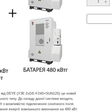
ії від DEYE (УЗЕ 2хGE-F240+SUN125) це новий
ного типу. До складу даної системи входить
кВт з можливістю підключення сонячного поля
гання енергії зовнішнього виконання на 480 кВт.