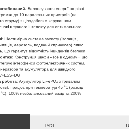
сштабований:
Балансування енергії на рівні
ідтримка до 10 паралельних пристроїв (на
ого струму) з цілодобовим керуванням
нові штучного інтелекту для оптимального
і
: Шестимірна система захисту (ізоляція,
тиляція, аерозоль, водяний спринклер) плюс
ь, що гарантує відсутність інцидентів безпеки
монтаж
: Конструкція шафи «все в одному», що
інтегрує інтерфейси фотоелектричних систем,
енератора та акумулятора для швидкого
PV+ESS+DG
а робота
: Акумулятор LiFePO₄ з тривалим
клів), працює при температурі 45 ℃ (розкид
 ℃), 100% незбалансований вихід та 200%
ІМ'Я
Т