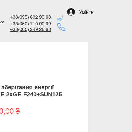
Увійти
+38(095) 692 93 08
re
+38(050) 710 09 99
+38(066) 249 28 88​
 зберігання енергії
ЗЕ 2хGE-F240+SUN125
Ціна
0,00 ₴