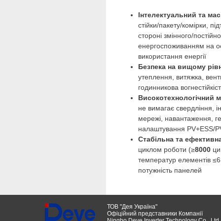
Інтелектуальний та ма
стійки/пакету/комірки, п
стороні змінного/постійн
енергоспоживанням на ос
використання енергії
Безпека на вищому рівн
утеплення, витяжка, вен
годинникова вогнестійкіст
Високотехнологічний 
не вимагає свердління, 
мережі, навантаження, г
налаштування PV+ESS/
Стабільна та ефективн
циклом роботи (≥
8000
ци
температур елементів ≤6
потужність панелей
ТОВ "Дея Україна"
Офіційний представники Компанії
Ningbo Deye Inverter Technology Co., Ltd